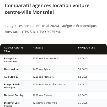
Comparatif agences location voiture
centre-ville Montréal
12 agences comparées (mai 2026), catégorie économique,
hors taxes (TPS 5 % + TVQ 9,975 %).
AGENCE CENTRE-
ADRESSE
PRIX/JOUR DÈS
VILLE
Enterprise
1380 rue Sherbrooke O
42 CAD$
Sherbrooke
Hertz Aylmer
1475 rue Aylmer
58 CAD$
Avis Stanley
1225 rue Metcalfe
52 CAD$
Budget René-
1240 boul René-Lévesque O
38 CAD$
Lévesque
National Stanley
1200 rue Stanley
62 CAD$
Discover Cars
12 points centre-ville
35 CAD$
(multi)