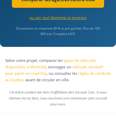
ou voir tout Montréal et environs
Économisez en moyenne 40 % vs prix guichet. Plus de 100
000 avis Trustpilot 4,6/5.
Selon votre projet, comparez les
types de véhicules
disponibles à Montréal
, envisagez un
véhicule récréatif
pour partir en road trip
, ou consultez les
règles de conduite
au Québec
avant de circuler en ville.
Cet article contient des liens d'affiliation vers Discover Cars. Si vous
réservez via ces liens, nous touchons une commission sans surcoût
pour vous.