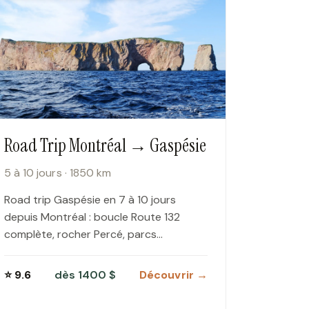
Road Trip Montréal → Gaspésie
5 à 10 jours · 1850 km
Road trip Gaspésie en 7 à 10 jours
depuis Montréal : boucle Route 132
complète, rocher Percé, parcs
nationaux Forillon, Bic et Gaspésie, fous
de…
⭐ 9.6
dès 1400 $
Découvrir →