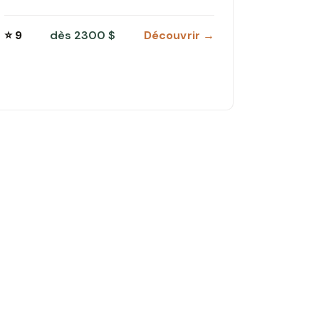
Montpelier, Woodstock, Franconia
Notch, Concord, jusqu'à…
⭐ 9
dès 2300 $
Découvrir →