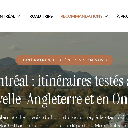
ONTRÉAL
ROAD TRIPS
RECOMMANDATIONS
À PR
ITINÉRAIRES TESTÉS · SAISON 2026
tréal : itinéraires testés
elle-Angleterre et en On
ant à Charlevoix, du fjord du Saguenay à la Gaspésie
anhattan : nos road trips au départ de Montréal sont