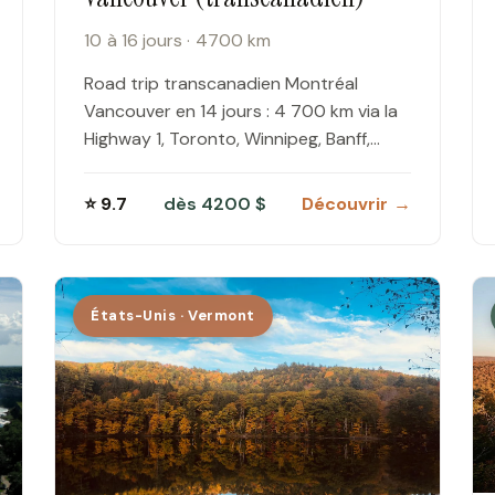
10 à 16 jours · 4700 km
Road trip transcanadien Montréal
Vancouver en 14 jours : 4 700 km via la
Highway 1, Toronto, Winnipeg, Banff,
Lake Louise, Jasper, Vancouver, budget
complet…
⭐ 9.7
dès 4200 $
Découvrir →
États-Unis · Vermont