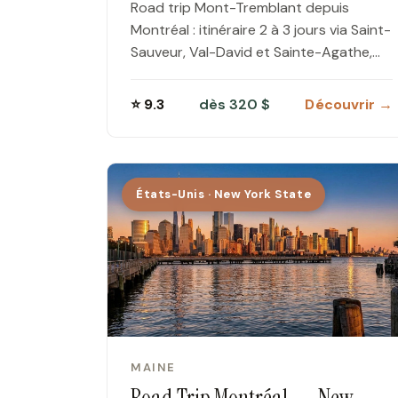
Road trip Mont-Tremblant depuis
Montréal : itinéraire 2 à 3 jours via Saint-
Sauveur, Val-David et Sainte-Agathe,
escales nature et village piéton.
⭐ 9.3
dès 320 $
Découvrir →
États-Unis · New York State
MAINE
Road Trip Montréal → New