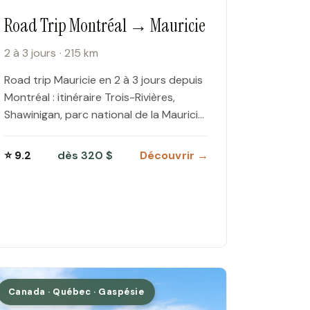
Road Trip Montréal → Mauricie
2 à 3 jours · 215 km
Road trip Mauricie en 2 à 3 jours depuis
Montréal : itinéraire Trois-Rivières,
Shawinigan, parc national de la Mauricie,
lac Wapizagonke et Auberge Le
Baluchon.
⭐ 9.2
dès 320 $
Découvrir →
Canada · Québec · Gaspésie