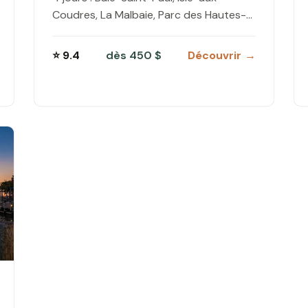
Coudres, La Malbaie, Parc des Hautes-
Gorges. Route 362 scénique,
hébergements et budget complet.
⭐ 9.4
dès 450 $
Découvrir →