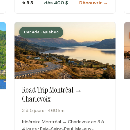
⭐ 9.3
dès 400 $
Découvrir →
Canada · Québec
Road Trip Montréal →
Charlevoix
3 à 5 jours · 460 km
Itinéraire Montréal → Charlevoix en 3 à
4 jours : Baie-Saint-Paul, Isle-aux-