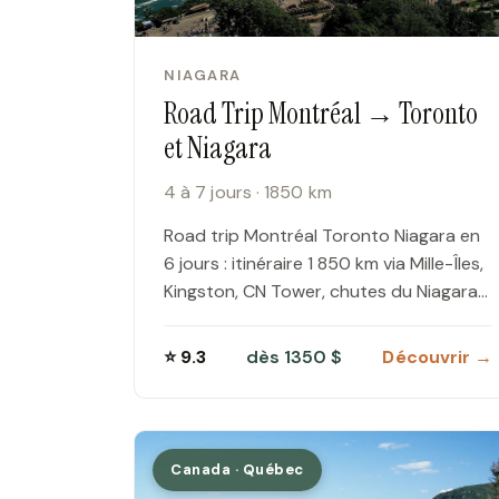
NIAGARA
Road Trip Montréal → Toronto
et Niagara
4 à 7 jours · 1850 km
Road trip Montréal Toronto Niagara en
6 jours : itinéraire 1 850 km via Mille-Îles,
Kingston, CN Tower, chutes du Niagara
côté canadien et Ottawa.
⭐ 9.3
dès 1350 $
Découvrir →
Canada · Québec