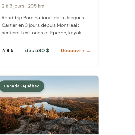
2 à 3 jours · 295 km
Road trip Parc national de la Jacques-
Cartier en 3 jours depuis Montréal :
sentiers Les Loups et Eperon, kayak
rivière, hébergements SEPAQ, budget
complet et…
⭐ 9.5
dès 580 $
Découvrir →
Canada · Québec