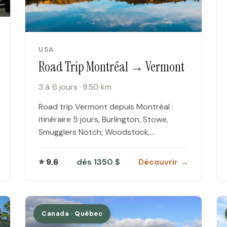
USA
Road Trip Montréal → Vermont
3 à 6 jours · 850 km
Road trip Vermont depuis Montréal :
itinéraire 5 jours, Burlington, Stowe,
Smugglers Notch, Woodstock,
Manchester. Foliage, frontière,
hébergements et budget complet 2026.
⭐ 9.6
dès 1350 $
Découvrir →
Canada · Québec