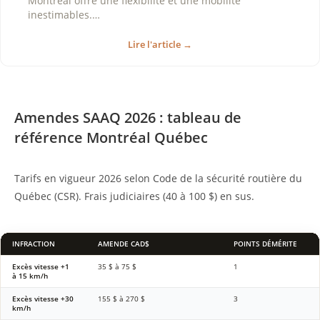
Montréal offre une flexibilité et une mobilité
inestimables.…
Lire l'article →
Amendes SAAQ 2026 : tableau de
référence Montréal Québec
Tarifs en vigueur 2026 selon Code de la sécurité routière du
Québec (CSR). Frais judiciaires (40 à 100 $) en sus.
INFRACTION
AMENDE CAD$
POINTS DÉMÉRITE
Excès vitesse +1
35 $ à 75 $
1
à 15 km/h
Excès vitesse +30
155 $ à 270 $
3
km/h