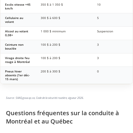
Excès vitesse +45
350 $ à 1 350 $
10
km/h
Cellulaire au
300 $ à 600 $
5
volant
Alcool au volant
1 000 $ minimum
Suspension
0,08+
Ceinture non
100 $ à 200 $
3
bouclée
Virage droite feu
100 $ à 200 $
3
rouge à Montréal
Pneus hiver
200 $ à 300 $
0
absents (1er déc-
15 mars)
Source : SAAQ.gouv.qc.ca, Code de la sécurité routière, vigueur 2026.
Questions fréquentes sur la conduite à
Montréal et au Québec